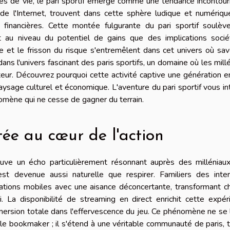
s de vie, le pari sportif émerge comme une tendance incontou
 de l'Internet, trouvent dans cette sphère ludique et numériq
s financières. Cette montée fulgurante du pari sportif soulèv
nt au niveau du potentiel de gains que des implications socié
e et le frisson du risque s'entremêlent dans cet univers où sav
dans l'univers fascinant des paris sportifs, un domaine où les mill
eur. Découvrez pourquoi cette activité captive une génération e
ysage culturel et économique. L'aventure du pari sportif vous in
mène qui ne cesse de gagner du terrain.
ée au cœur de l'action
ouve un écho particulièrement résonnant auprès des milléniau
est devenue aussi naturelle que respirer. Familiers des inte
plications mobiles avec une aisance déconcertante, transformant 
 La disponibilité de streaming en direct enrichit cette expér
rsion totale dans l'effervescence du jeu. Ce phénomène ne se 
 le bookmaker ; il s'étend à une véritable communauté de paris, 