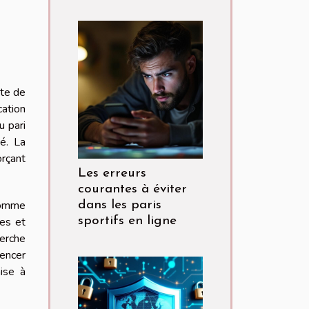
ête de
cation
u pari
é. La
orçant
Les erreurs
courantes à éviter
 comme
dans les paris
pes et
sportifs en ligne
herche
uencer
mise à