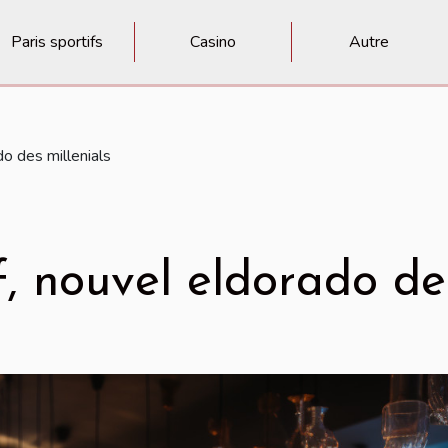
Paris sportifs
Casino
Autre
do des millenials
f, nouvel eldorado de