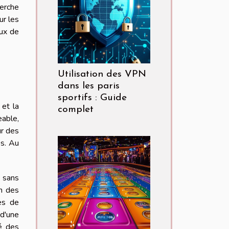
herche
ur les
eux de
Utilisation des VPN
dans les paris
sportifs : Guide
 et la
complet
eable,
ur des
es. Au
, sans
on des
es de
d'une
té des