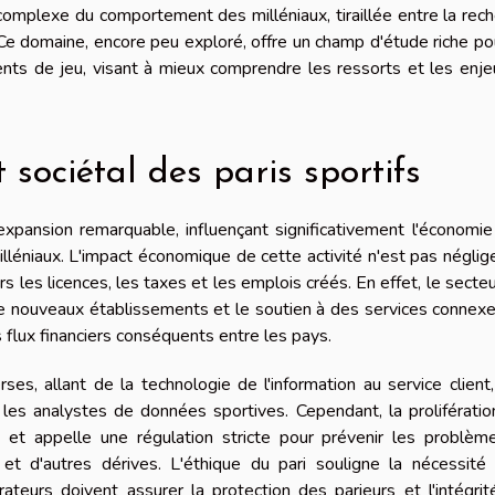
 complexe du comportement des milléniaux, tiraillée entre la rec
i. Ce domaine, encore peu exploré, offre un champ d'étude riche po
ts de jeu, visant à mieux comprendre les ressorts et les enj
sociétal des paris sportifs
pansion remarquable, influençant significativement l'économie
milléniaux. L'impact économique de cette activité n'est pas néglig
s les licences, les taxes et les emplois créés. En effet, le secte
 de nouveaux établissements et le soutien à des services connex
s flux financiers conséquents entre les pays.
ses, allant de la technologie de l'information au service client
e les analystes de données sportives. Cependant, la proliférati
s et appelle une régulation stricte pour prévenir les problèm
et d'autres dérives. L'éthique du pari souligne la nécessité 
rateurs doivent assurer la protection des parieurs et l'intégri