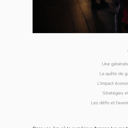
Une générati
La quête de ga
L'impact économ
Stratégies e
Les défis et l'aven