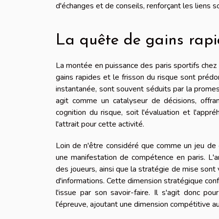
d'échanges et de conseils, renforçant les liens 
La quête de gains rapid
La montée en puissance des paris sportifs chez l
gains rapides et le frisson du risque sont prédo
instantanée, sont souvent séduits par la prome
agit comme un catalyseur de décisions, offra
cognition du risque, soit l'évaluation et l'appr
l'attrait pour cette activité.
Loin de n'être considéré que comme un jeu de c
une manifestation de compétence en paris. L'a
des joueurs, ainsi que la stratégie de mise son
d'informations. Cette dimension stratégique confè
l'issue par son savoir-faire. Il s'agit donc po
l'épreuve, ajoutant une dimension compétitive au 