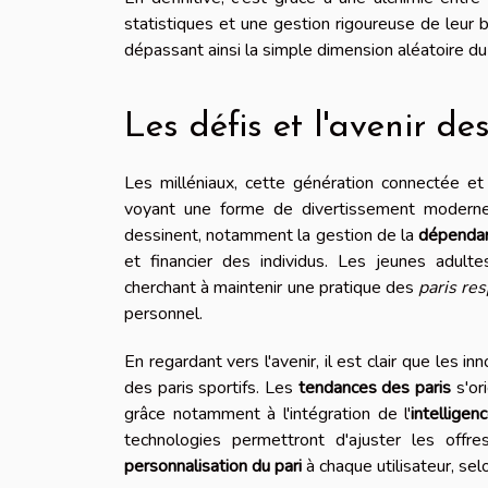
statistiques et une gestion rigoureuse de leur b
dépassant ainsi la simple dimension aléatoire du 
Les défis et l'avenir de
Les milléniaux, cette génération connectée et
voyant une forme de divertissement moderne e
dessinent, notamment la gestion de la
dépendan
et financier des individus. Les jeunes adulte
cherchant à maintenir une pratique des
paris re
personnel.
En regardant vers l'avenir, il est clair que les 
des paris sportifs. Les
tendances des paris
s'or
grâce notamment à l'intégration de l'
intelligenc
technologies permettront d'ajuster les offre
personnalisation du pari
à chaque utilisateur, sel