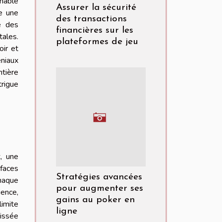
rnable
Assurer la sécurité
ue une
des transactions
e des
financières sur les
tales.
plateformes de jeu
oir et
éniaux
ntière
trigue
x, une
rfaces
Stratégies avancées
chaque
pour augmenter ses
ience,
gains au poker en
limite
ligne
tissée