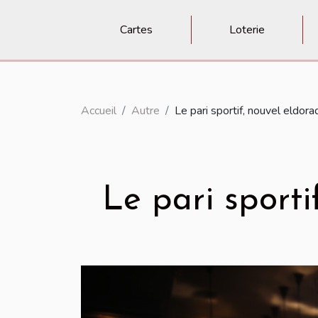
Cartes
Loterie
Accueil
Autre
Le pari sportif, nouvel eldora
Le pari sporti