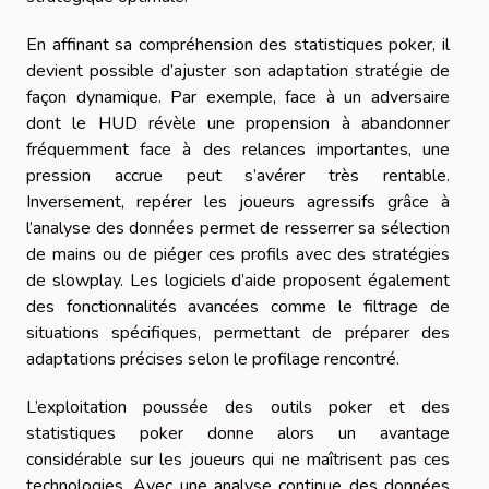
En affinant sa compréhension des statistiques poker, il
devient possible d’ajuster son adaptation stratégie de
façon dynamique. Par exemple, face à un adversaire
dont le HUD révèle une propension à abandonner
fréquemment face à des relances importantes, une
pression accrue peut s’avérer très rentable.
Inversement, repérer les joueurs agressifs grâce à
l’analyse des données permet de resserrer sa sélection
de mains ou de piéger ces profils avec des stratégies
de slowplay. Les logiciels d’aide proposent également
des fonctionnalités avancées comme le filtrage de
situations spécifiques, permettant de préparer des
adaptations précises selon le profilage rencontré.
L’exploitation poussée des outils poker et des
statistiques poker donne alors un avantage
considérable sur les joueurs qui ne maîtrisent pas ces
technologies. Avec une analyse continue des données