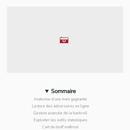
Sommaire
Anatomie d’une main gagnante
Lecture des adversaires en ligne
Gestion avancée de la bankroll
Exploiter les outils statistiques
L’art du bluff maîtrisé