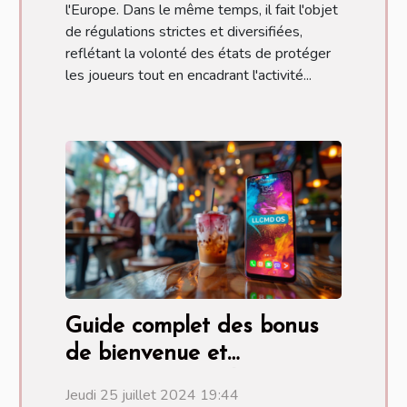
l'Europe. Dans le même temps, il fait l'objet
de régulations strictes et diversifiées,
reflétant la volonté des états de protéger
les joueurs tout en encadrant l'activité...
Guide complet des bonus
de bienvenue et
promotions régulières
Jeudi 25 juillet 2024 19:44