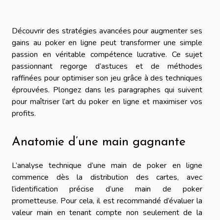
Découvrir des stratégies avancées pour augmenter ses
gains au poker en ligne peut transformer une simple
passion en véritable compétence lucrative. Ce sujet
passionnant regorge d’astuces et de méthodes
raffinées pour optimiser son jeu grâce à des techniques
éprouvées. Plongez dans les paragraphes qui suivent
pour maîtriser l’art du poker en ligne et maximiser vos
profits.
Anatomie d’une main gagnante
L’analyse technique d’une main de poker en ligne
commence dès la distribution des cartes, avec
l’identification précise d’une main de poker
prometteuse. Pour cela, il est recommandé d’évaluer la
valeur main en tenant compte non seulement de la