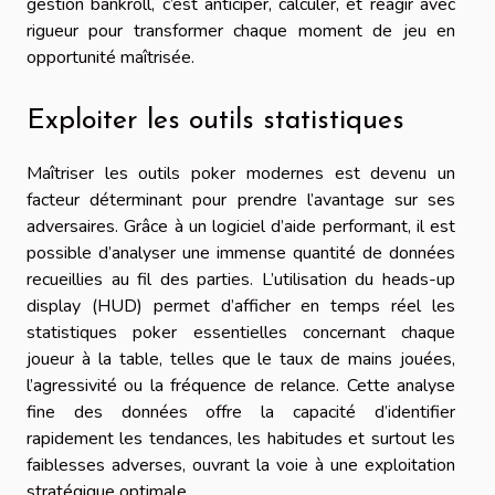
gestion bankroll, c’est anticiper, calculer, et réagir avec
rigueur pour transformer chaque moment de jeu en
opportunité maîtrisée.
Exploiter les outils statistiques
Maîtriser les outils poker modernes est devenu un
facteur déterminant pour prendre l’avantage sur ses
adversaires. Grâce à un logiciel d’aide performant, il est
possible d’analyser une immense quantité de données
recueillies au fil des parties. L’utilisation du heads-up
display (HUD) permet d’afficher en temps réel les
statistiques poker essentielles concernant chaque
joueur à la table, telles que le taux de mains jouées,
l’agressivité ou la fréquence de relance. Cette analyse
fine des données offre la capacité d’identifier
rapidement les tendances, les habitudes et surtout les
faiblesses adverses, ouvrant la voie à une exploitation
stratégique optimale.