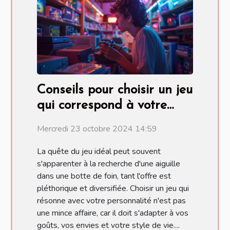
Conseils pour choisir un jeu
qui correspond à votre
personnalité
Mercredi 23 octobre 2024 14:59
La quête du jeu idéal peut souvent
s'apparenter à la recherche d'une aiguille
dans une botte de foin, tant l'offre est
pléthorique et diversifiée. Choisir un jeu qui
résonne avec votre personnalité n'est pas
une mince affaire, car il doit s'adapter à vos
goûts, vos envies et votre style de vie....