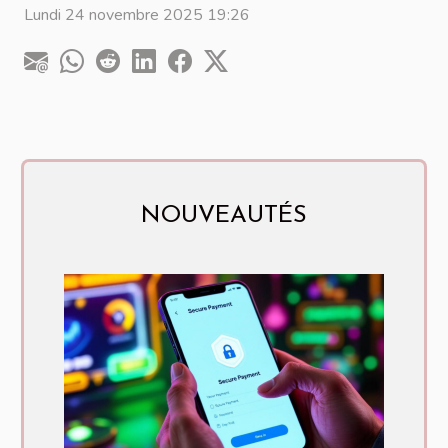
Lundi 24 novembre 2025 19:26
NOUVEAUTÉS