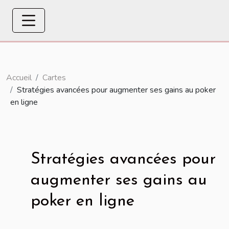
Accueil
Cartes
Stratégies avancées pour augmenter ses gains au poker
en ligne
Stratégies avancées pour
augmenter ses gains au
poker en ligne