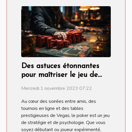
Des astuces étonnantes
pour maîtriser le jeu de
poker
Mercredi 1 novembre 2023 07:22
Au cœur des soirées entre amis, des
tournois en ligne et des tables
prestigieuses de Vegas, le poker est un jeu
de stratégie et de psychologie. Que vous
soyez débutant ou joueur expérimenté,