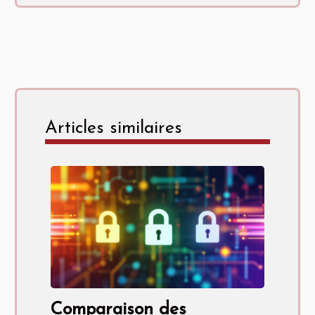
Articles similaires
Comparaison des