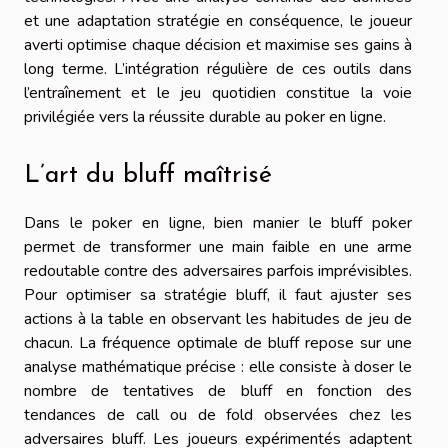
et une adaptation stratégie en conséquence, le joueur
averti optimise chaque décision et maximise ses gains à
long terme. L’intégration régulière de ces outils dans
l’entraînement et le jeu quotidien constitue la voie
privilégiée vers la réussite durable au poker en ligne.
L’art du bluff maîtrisé
Dans le poker en ligne, bien manier le bluff poker
permet de transformer une main faible en une arme
redoutable contre des adversaires parfois imprévisibles.
Pour optimiser sa stratégie bluff, il faut ajuster ses
actions à la table en observant les habitudes de jeu de
chacun. La fréquence optimale de bluff repose sur une
analyse mathématique précise : elle consiste à doser le
nombre de tentatives de bluff en fonction des
tendances de call ou de fold observées chez les
adversaires bluff. Les joueurs expérimentés adaptent