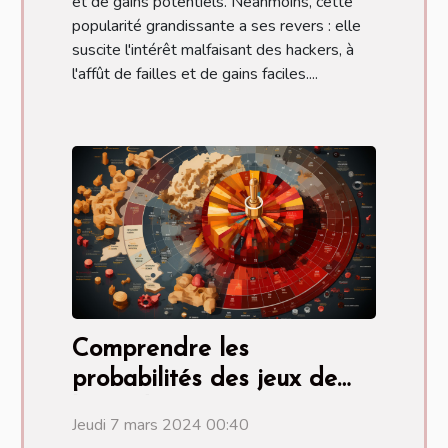
et de gains potentiels. Néanmoins, cette
popularité grandissante a ses revers : elle
suscite l'intérêt malfaisant des hackers, à
l'affût de failles et de gains faciles....
Comprendre les
probabilités des jeux de
hasard pour maximiser ses
Jeudi 7 mars 2024 00:40
chances au casino