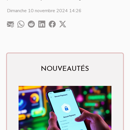
Dimanche 10 novembre 2024 14:26
NOUVEAUTÉS