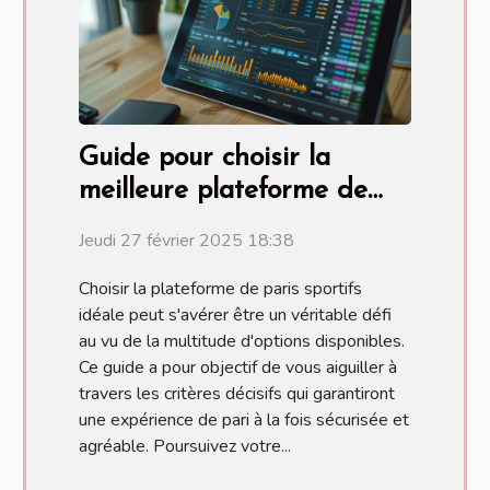
Guide pour choisir la
meilleure plateforme de
paris sportifs
Jeudi 27 février 2025 18:38
Choisir la plateforme de paris sportifs
idéale peut s'avérer être un véritable défi
au vu de la multitude d'options disponibles.
Ce guide a pour objectif de vous aiguiller à
travers les critères décisifs qui garantiront
une expérience de pari à la fois sécurisée et
agréable. Poursuivez votre...