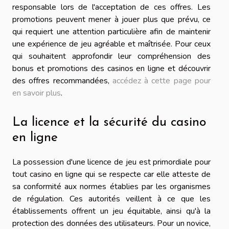
responsable lors de l'acceptation de ces offres. Les
promotions peuvent mener à jouer plus que prévu, ce
qui requiert une attention particulière afin de maintenir
une expérience de jeu agréable et maîtrisée. Pour ceux
qui souhaitent approfondir leur compréhension des
bonus et promotions des casinos en ligne et découvrir
des offres recommandées,
accédez à cette page pour
en savoir plus
.
La licence et la sécurité du casino
en ligne
La possession d'une licence de jeu est primordiale pour
tout casino en ligne qui se respecte car elle atteste de
sa conformité aux normes établies par les organismes
de régulation. Ces autorités veillent à ce que les
établissements offrent un jeu équitable, ainsi qu'à la
protection des données des utilisateurs. Pour un novice,