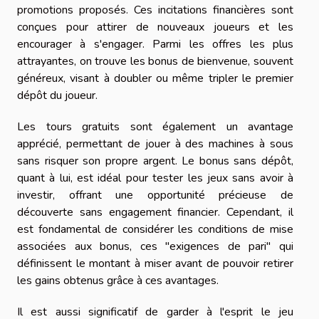
promotions proposés. Ces incitations financières sont
conçues pour attirer de nouveaux joueurs et les
encourager à s'engager. Parmi les offres les plus
attrayantes, on trouve les bonus de bienvenue, souvent
généreux, visant à doubler ou même tripler le premier
dépôt du joueur.
Les tours gratuits sont également un avantage
apprécié, permettant de jouer à des machines à sous
sans risquer son propre argent. Le bonus sans dépôt,
quant à lui, est idéal pour tester les jeux sans avoir à
investir, offrant une opportunité précieuse de
découverte sans engagement financier. Cependant, il
est fondamental de considérer les conditions de mise
associées aux bonus, ces "exigences de pari" qui
définissent le montant à miser avant de pouvoir retirer
les gains obtenus grâce à ces avantages.
Il est aussi significatif de garder à l'esprit le jeu