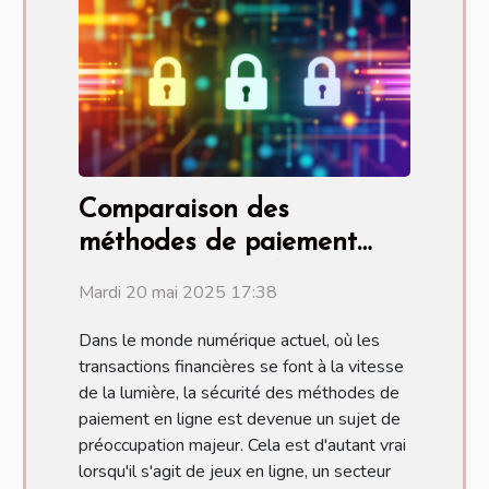
Comparaison des
méthodes de paiement
sécurisées pour les jeux en
Mardi 20 mai 2025 17:38
ligne
Dans le monde numérique actuel, où les
transactions financières se font à la vitesse
de la lumière, la sécurité des méthodes de
paiement en ligne est devenue un sujet de
préoccupation majeur. Cela est d'autant vrai
lorsqu'il s'agit de jeux en ligne, un secteur