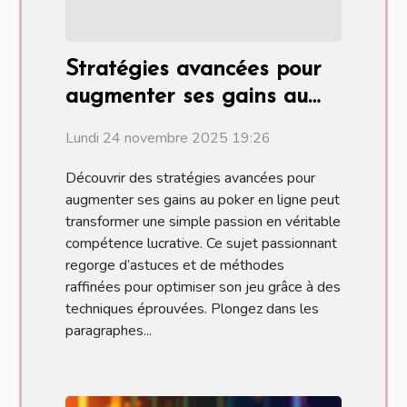
Stratégies avancées pour
augmenter ses gains au
poker en ligne
Lundi 24 novembre 2025 19:26
Découvrir des stratégies avancées pour
augmenter ses gains au poker en ligne peut
transformer une simple passion en véritable
compétence lucrative. Ce sujet passionnant
regorge d’astuces et de méthodes
raffinées pour optimiser son jeu grâce à des
techniques éprouvées. Plongez dans les
paragraphes...