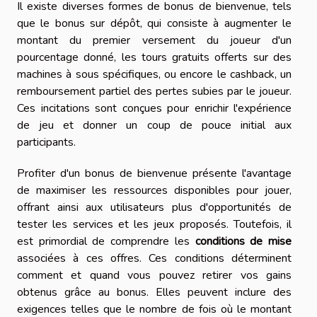
Il existe diverses formes de bonus de bienvenue, tels
que le bonus sur dépôt, qui consiste à augmenter le
montant du premier versement du joueur d'un
pourcentage donné, les tours gratuits offerts sur des
machines à sous spécifiques, ou encore le cashback, un
remboursement partiel des pertes subies par le joueur.
Ces incitations sont conçues pour enrichir l'expérience
de jeu et donner un coup de pouce initial aux
participants.
Profiter d'un bonus de bienvenue présente l'avantage
de maximiser les ressources disponibles pour jouer,
offrant ainsi aux utilisateurs plus d'opportunités de
tester les services et les jeux proposés. Toutefois, il
est primordial de comprendre les
conditions de mise
associées à ces offres. Ces conditions déterminent
comment et quand vous pouvez retirer vos gains
obtenus grâce au bonus. Elles peuvent inclure des
exigences telles que le nombre de fois où le montant