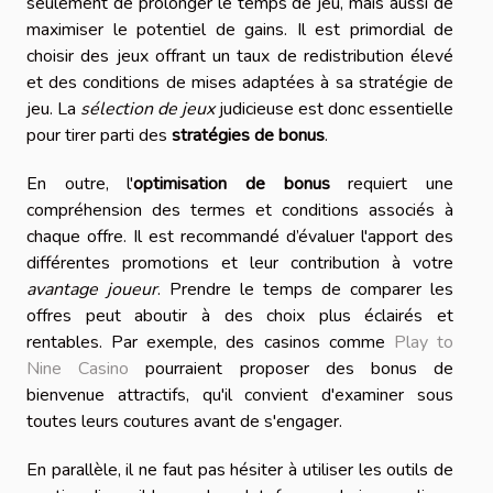
seulement de prolonger le temps de jeu, mais aussi de
maximiser le potentiel de gains. Il est primordial de
choisir des jeux offrant un taux de redistribution élevé
et des conditions de mises adaptées à sa stratégie de
jeu. La
sélection de jeux
judicieuse est donc essentielle
pour tirer parti des
stratégies de bonus
.
En outre, l'
optimisation de bonus
requiert une
compréhension des termes et conditions associés à
chaque offre. Il est recommandé d’évaluer l'apport des
différentes promotions et leur contribution à votre
avantage joueur
. Prendre le temps de comparer les
offres peut aboutir à des choix plus éclairés et
rentables. Par exemple, des casinos comme
Play to
Nine Casino
pourraient proposer des bonus de
bienvenue attractifs, qu'il convient d'examiner sous
toutes leurs coutures avant de s'engager.
En parallèle, il ne faut pas hésiter à utiliser les outils de