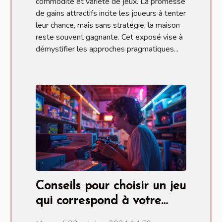
commodité et variété de jeux. La promesse
de gains attractifs incite les joueurs à tenter
leur chance, mais sans stratégie, la maison
reste souvent gagnante. Cet exposé vise à
démystifier les approches pragmatiques...
Conseils pour choisir un jeu
qui correspond à votre
personnalité