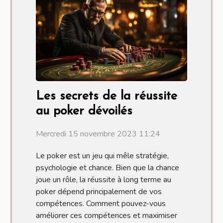
Les secrets de la réussite
au poker dévoilés
Mercredi 15 novembre 2023 11:24
Le poker est un jeu qui mêle stratégie,
psychologie et chance. Bien que la chance
joue un rôle, la réussite à long terme au
poker dépend principalement de vos
compétences. Comment pouvez-vous
améliorer ces compétences et maximiser