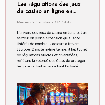
Les régulations des jeux
de casino en ligne en
Europe
Mercredi 23 octobre 2024 14:42
L'univers des jeux de casino en ligne est un
secteur en pleine expansion qui suscite
l'intérêt de nombreux acteurs à travers
l'Europe. Dans le même temps, il fait l'objet
de régulations strictes et diversifiées,
reflétant la volonté des états de protéger
les joueurs tout en encadrant l'activité...