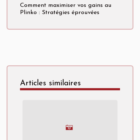
Comment maximiser vos gains au
Plinko : Stratégies éprouvées
Articles similaires