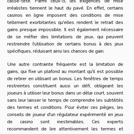
casse-tête. Parmi ceux-ci, les exigences de mise
irréalistes tiennent le haut du pavé. En effet, certains
casinos en ligne imposent des conditions de mise
tellement exorbitantes qu'elles rendent le retrait des
gains presque impossible. Il est également nécessaire
de se méfier des limitations de jeux, qui peuvent
restreindre l'utilisation de certains bonus à des jeux
spécifiques, réduisant ainsi les chances de gain.
Une autre contrainte fréquente est la limitation de
gains, qui fixe un plafond au montant qu'il est possible
de retirer en utilisant un bonus. Les fenêtres de temps
restreintes constituent aussi un défi, obligeant les
joueurs à utiliser leur bonus dans un délai court, souvent
sans leur laisser le temps de comprendre les subtilités
des termes et conditions. Pour éviter ces pièges, les
conseils de joueur d'un régulateur expérimenté en jeux
de casino sont inestimables. Ces experts
recommandent de lire attentivement les termes et