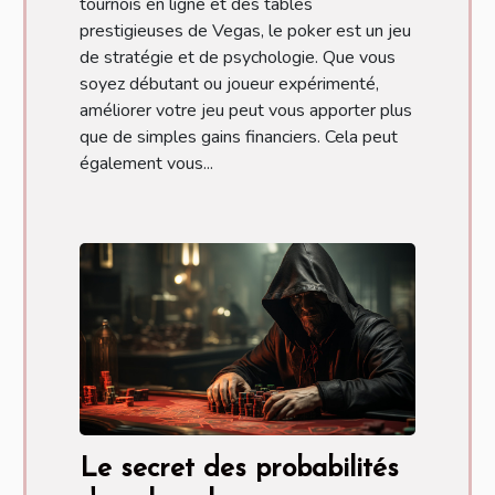
tournois en ligne et des tables
prestigieuses de Vegas, le poker est un jeu
de stratégie et de psychologie. Que vous
soyez débutant ou joueur expérimenté,
améliorer votre jeu peut vous apporter plus
que de simples gains financiers. Cela peut
également vous...
Le secret des probabilités