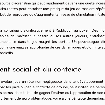
 source d'adrénaline qui peut rapidement devenir une quête inces
stimulantes peut entraîner une pratique du jeu de manière répé
but de reproduire ou d'augmenter le niveau de stimulation initia
ur contribuant significativement à l'addiction au poker. Des ind
ables de maîtriser le hasard ou les autres joueurs, entraînan
rsistance dans le jeu malgré les pertes. Un psychologue clini
fournir une analyse approfondie de ces dynamiques et d'offrir le s
dictifs.
ent social et du contexte
du évolue joue un rôle non négligeable dans le développement 
 par les pairs ou par le contexte de groupe, peut inciter une pers
 accrus, dans le but de gagner l'estime ou l'approbation de son 
portement de jeu problématique, voire à une véritable dépendanc