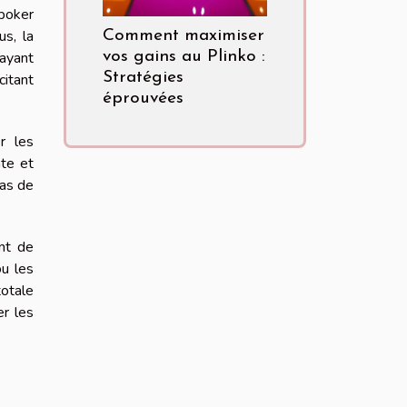
 poker
us, la
Comment maximiser
 ayant
vos gains au Plinko :
Stratégies
citant
éprouvées
r les
te et
cas de
nt de
ou les
totale
er les