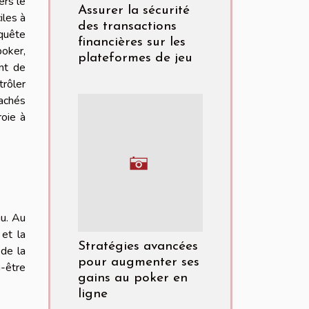
ers le
Assurer la sécurité
iles à
des transactions
quête
financières sur les
poker,
plateformes de jeu
nt de
trôler
cachés
roie à
u. Au
 et la
Stratégies avancées
 de la
pour augmenter ses
n-être
gains au poker en
ligne