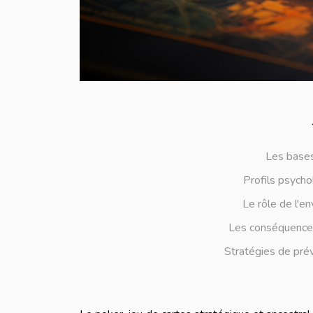
Les bases
Profils psycho
Le rôle de l'e
Les conséquences 
Stratégies de prév