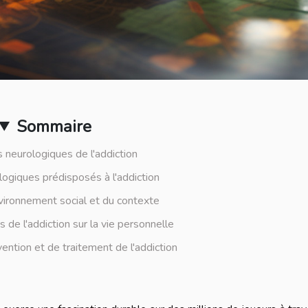
Sommaire
 neurologiques de l'addiction
logiques prédisposés à l'addiction
nvironnement social et du contexte
de l'addiction sur la vie personnelle
ention et de traitement de l'addiction