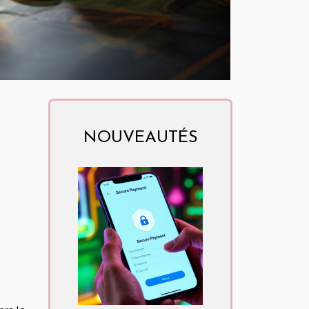
NOUVEAUTÉS