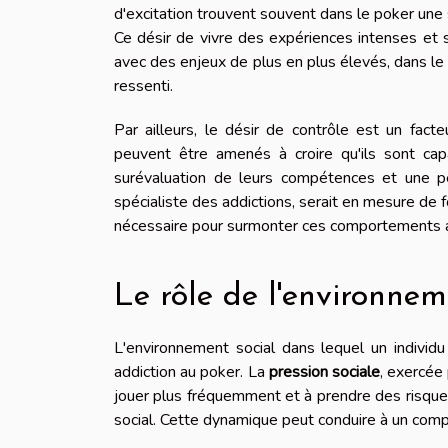
d'excitation trouvent souvent dans le poker une
Ce désir de vivre des expériences intenses et 
avec des enjeux de plus en plus élevés, dans le 
ressenti.
Par ailleurs, le désir de contrôle est un facte
peuvent être amenés à croire qu'ils sont cap
surévaluation de leurs compétences et une pe
spécialiste des addictions, serait en mesure de 
nécessaire pour surmonter ces comportements ad
Le rôle de l'environnem
L'environnement social dans lequel un indivi
addiction au poker. La
pression sociale
, exercée
jouer plus fréquemment et à prendre des risques
social. Cette dynamique peut conduire à un com