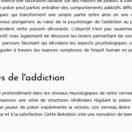
 exerce une fascination durable sur des millions de joueurs à trav
 poker peut parfois entraîner des comportements addictifs diffic
iques qui transforment une simple partie entre amis en une 
 nous plongerons au cœur de la psychologie de l'addiction au 
ndent cette passion dévorante. L'objectif n'est pas seuleme
ctif, mais également de découvrir les leviers permettant de con
e parcours fascinant qui dévoilera les aspects psychologiques 
 guider à travers les nuances complexes de l'esprit humain en p
s de l'addiction
e profondément dans les réseaux neurologiques de notre cervea
ompense
, une série de structures cérébrales régulant le plaisir
un joueur de poker expérimente la victoire, son cerveau libère
ir et à la satisfaction. Cette libération crée une sensation de bie