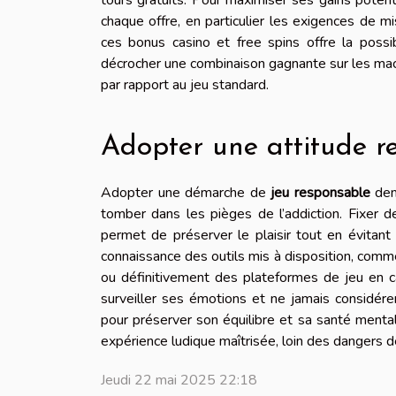
chaque offre, en particulier les exigences de mi
ces bonus casino et free spins offre la possi
décrocher une combinaison gagnante sur les mac
par rapport au jeu standard.
Adopter une attitude r
Adopter une démarche de
jeu responsable
dem
tomber dans les pièges de l’addiction. Fixer 
permet de préserver le plaisir tout en évitan
connaissance des outils mis à disposition, comme
ou définitivement des plateformes de jeu en 
surveiller ses émotions et ne jamais considér
pour préserver son équilibre et sa santé mental
expérience ludique maîtrisée, loin des dangers de
Jeudi 22 mai 2025 22:18