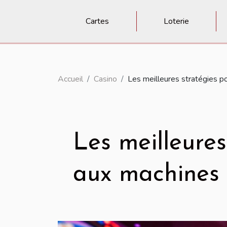
Cartes
Loterie
Accueil
Casino
Les meilleures stratégies p
Les meilleure
aux machines 