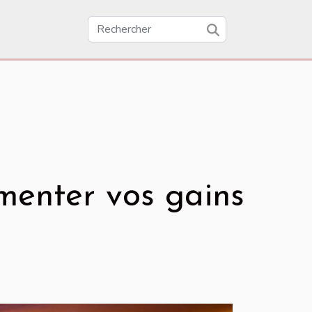
menter vos gains