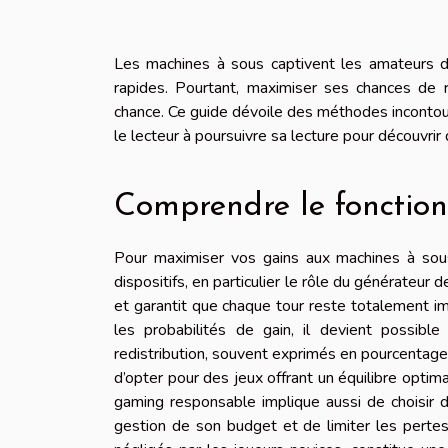
Les machines à sous captivent les amateurs de
rapides. Pourtant, maximiser ses chances de
chance. Ce guide dévoile des méthodes incontour
le lecteur à poursuivre sa lecture pour découvrir
Comprendre le fonctio
Pour maximiser vos gains aux machines à sous
dispositifs, en particulier le rôle du générate
et garantit que chaque tour reste totalement 
les probabilités de gain, il devient possibl
redistribution, souvent exprimés en pourcentag
d’opter pour des jeux offrant un équilibre opti
gaming responsable implique aussi de choisir d
gestion de son budget et de limiter les perte