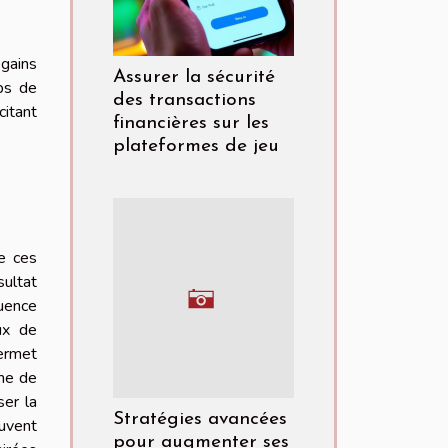
 gains
Assurer la sécurité
ps de
des transactions
citant
financières sur les
plateformes de jeu
e ces
sultat
luence
ux de
permet
che de
ser la
Stratégies avancées
ouvent
pour augmenter ses