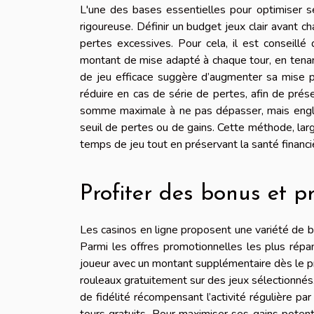
L'une des bases essentielles pour optimiser 
rigoureuse. Définir un budget jeux clair avant 
pertes excessives. Pour cela, il est conseillé 
montant de mise adapté à chaque tour, en tenan
de jeu efficace suggère d’augmenter sa mise p
réduire en cas de série de pertes, afin de prése
somme maximale à ne pas dépasser, mais englobe
seuil de pertes ou de gains. Cette méthode, lar
temps de jeu tout en préservant la santé financi
Profiter des bonus et p
Les casinos en ligne proposent une variété de bo
Parmi les offres promotionnelles les plus répa
joueur avec un montant supplémentaire dès le pre
rouleaux gratuitement sur des jeux sélectionn
de fidélité récompensant l’activité régulière 
tours gratuits. Pour maximiser ses gains potent