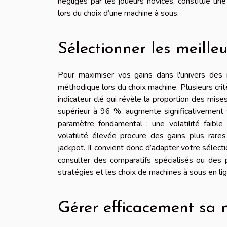
négligés par les joueurs novices, constitue un
lors du choix d’une machine à sous.
Sélectionner les meille
Pour maximiser vos gains dans l'univers des 
méthodique lors du choix machine. Plusieurs crit
indicateur clé qui révèle la proportion des mis
supérieur à 96 %, augmente significativement v
paramètre fondamental : une volatilité faibl
volatilité élevée procure des gains plus rare
jackpot. Il convient donc d’adapter votre sélecti
consulter des comparatifs spécialisés ou des
stratégies et les choix de machines à sous en li
Gérer efficacement sa 