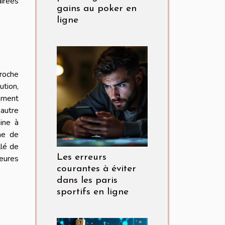
airées
gains au poker en
ligne
roche
ution,
lement
 autre
ine à
rme de
llé de
Les erreurs
eures
courantes à éviter
dans les paris
sportifs en ligne