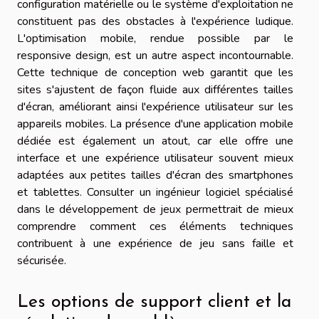
configuration matérielle ou le système d'exploitation ne
constituent pas des obstacles à l'expérience ludique.
L'optimisation mobile, rendue possible par le
responsive design, est un autre aspect incontournable.
Cette technique de conception web garantit que les
sites s'ajustent de façon fluide aux différentes tailles
d'écran, améliorant ainsi l'expérience utilisateur sur les
appareils mobiles. La présence d'une application mobile
dédiée est également un atout, car elle offre une
interface et une expérience utilisateur souvent mieux
adaptées aux petites tailles d'écran des smartphones
et tablettes. Consulter un ingénieur logiciel spécialisé
dans le développement de jeux permettrait de mieux
comprendre comment ces éléments techniques
contribuent à une expérience de jeu sans faille et
sécurisée.
Les options de support client et la