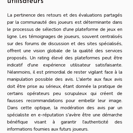
utilisateurs
La pertinence des retours et des évaluations partagés
par la communauté des joueurs est déterminante dans
le processus de sélection d'une plateforme de jeux en
ligne. Les témoignages de joueurs, souvent centralisés
sur des forums de discussion et des sites spécialisés,
offrent une vision globale de la qualité des services
proposés. Un rating élevé des plateformes peut être
indicatif d'une expérience utilisateur satisfaisante.
Néanmoins, il est primordial de rester vigilant face à la
manipulation possible des avis. L'alerte aux faux avis
doit être prise au sérieux, étant donnée la pratique de
certains opérateurs peu scrupuleux qui créent de
fausses recommandations pour embellir leur image.
Dans cette optique, la modération des avis par un
spécialiste en e-réputation s'avère être une démarche
bénéfique visant à garantir l'authenticité des
informations fournies aux futurs joueurs.