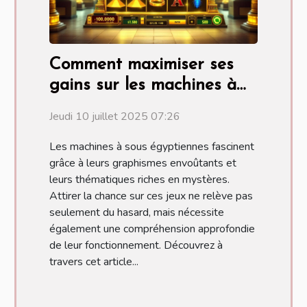
Comment maximiser ses
gains sur les machines à
sous égyptiennes ?
Jeudi 10 juillet 2025 07:26
Les machines à sous égyptiennes fascinent
grâce à leurs graphismes envoûtants et
leurs thématiques riches en mystères.
Attirer la chance sur ces jeux ne relève pas
seulement du hasard, mais nécessite
également une compréhension approfondie
de leur fonctionnement. Découvrez à
travers cet article...