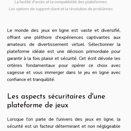
La facilité d'accès et la compatibilité des plateformes
Les options de support client et la résolution de problèmes
Le monde des jeux en ligne est vaste et diversifié,
offrant une pléthore d'expériences captivantes aux
amateurs de divertissement virtuel. Sélectionner la
plateforme idéale est une décision primordiale pour
garantir à la fois plaisir et sécurité. Cet écrit dévoile les
critères fondamentaux pour opérer ce choix avec
sagesse et vous immerger dans le jeu en ligne avec
confiance et tranquillité.
Les aspects sécuritaires d'une
plateforme de jeux
Lorsque l'on parle de l'univers des jeux en ligne, la
sécurité est un facteur déterminant et non négligeable