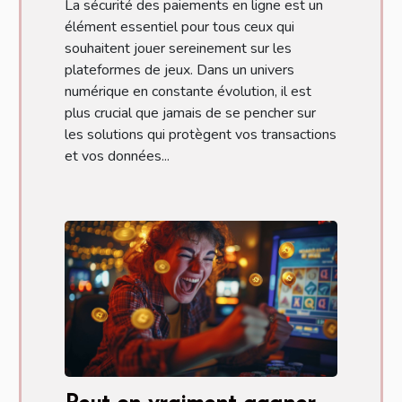
La sécurité des paiements en ligne est un
élément essentiel pour tous ceux qui
souhaitent jouer sereinement sur les
plateformes de jeux. Dans un univers
numérique en constante évolution, il est
plus crucial que jamais de se pencher sur
les solutions qui protègent vos transactions
et vos données...