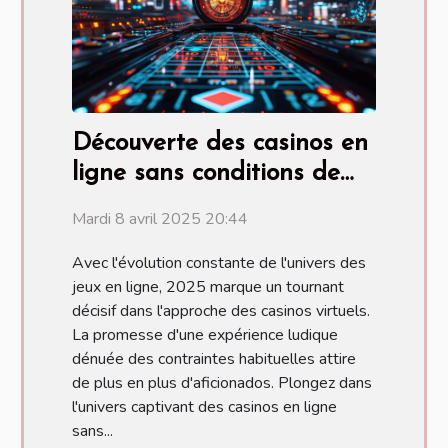
Découverte des casinos en
ligne sans conditions de
mise en 2025
Mardi 8 avril 2025 20:44
Avec l'évolution constante de l'univers des
jeux en ligne, 2025 marque un tournant
décisif dans l'approche des casinos virtuels.
La promesse d'une expérience ludique
dénuée des contraintes habituelles attire
de plus en plus d'aficionados. Plongez dans
l'univers captivant des casinos en ligne
sans...