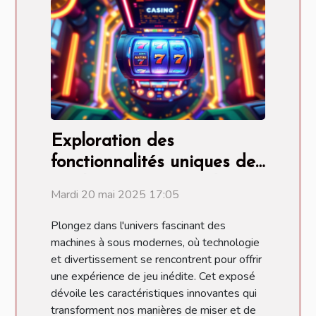
Exploration des
fonctionnalités uniques des
machines à sous modernes
Mardi 20 mai 2025 17:05
Plongez dans l'univers fascinant des
machines à sous modernes, où technologie
et divertissement se rencontrent pour offrir
une expérience de jeu inédite. Cet exposé
dévoile les caractéristiques innovantes qui
transforment nos manières de miser et de