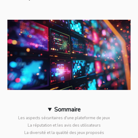
Sommaire
Les aspects sécuritaires d'une plateforme de jeux
La réputation et les avis des utilisateurs
La diversité et la qualité des jeux proposés