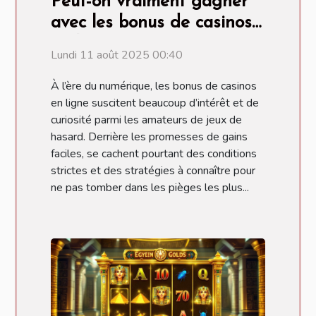
Peut-on vraiment gagner
avec les bonus de casinos
en ligne ?
Lundi 11 août 2025 00:40
À l’ère du numérique, les bonus de casinos
en ligne suscitent beaucoup d’intérêt et de
curiosité parmi les amateurs de jeux de
hasard. Derrière les promesses de gains
faciles, se cachent pourtant des conditions
strictes et des stratégies à connaître pour
ne pas tomber dans les pièges les plus...