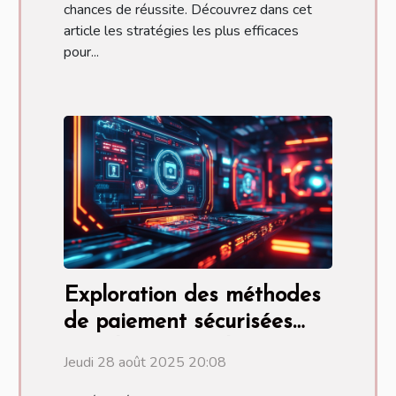
chances de réussite. Découvrez dans cet
article les stratégies les plus efficaces
pour...
Exploration des méthodes
de paiement sécurisées
pour les jeux en ligne
Jeudi 28 août 2025 20:08