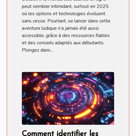
peut sembler intimidant, surtout en 2025
où les options et technologies évoluent
sans cesse. Pourtant, se lancer dans cette
aventure ludique n’a jamais été aussi
accessible, grâce à des ressources fiables
et des conseils adaptés aux débutants.
Plongez dans...
Comment identifier les