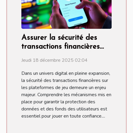
Assurer la sécurité des
transactions financières
sur les plateformes de jeu
Jeudi 18 décembre 2025 02:04
Dans un univers digital en pleine expansion,
la sécurité des transactions financières sur
les plateformes de jeu demeure un enjeu
majeur. Comprendre les mécanismes mis en
place pour garantir la protection des
données et des fonds des utilisateurs est
essentiel pour jouer en toute confiance....