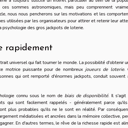
ie a toujours suscité un intérêt particulier au sein de la popul
ces sommes astronomiques, mais peu comprennent vraime
ticle, nous nous pencherons sur les motivations et les comport
es utilisées par les organisateurs pour attirer et retenir leur atte
 psychologie des gros jackpots de loterie.
he rapidement
trait universel qui fait tourner le monde. La possibilité d'obtenir u
orce motrice puissante pour de nombreux
joueurs de loterie
.
rsonnes qui ont remporté d'énormes jackpots, conduit souvent
ychologie connu sous le nom de
biais de disponibilité
. Il s'agit
s qui sont facilement rappelés - généralement parce qu'ils
t plus probables qu'ils ne le sont en réalité. Par conséquen
 largement médiatisées et ancrées dans la mémoire collective, p
 gagner. En d'autres termes, le rêve de la richesse rapide est al