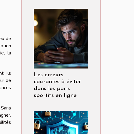
peu de
notion
e, la
, ils
Les erreurs
eur de
courantes à éviter
hances
dans les paris
sportifs en ligne
. Sans
agner.
ilités