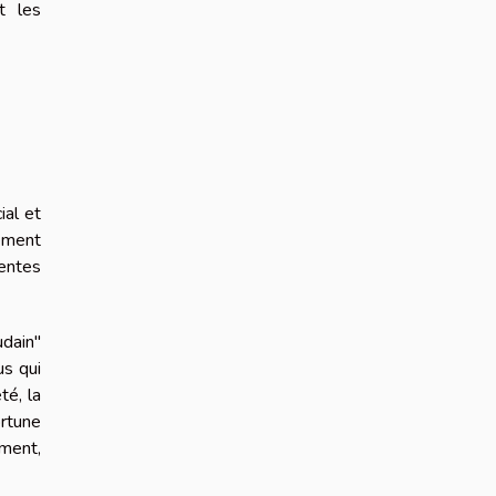
t les
ial et
nement
tentes
udain"
us qui
té, la
ortune
ement,