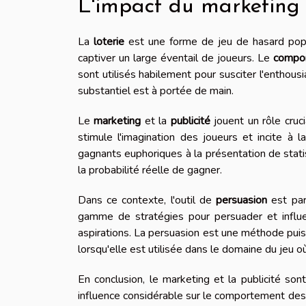
L'impact du marketing e
La
loterie
est une forme de jeu de hasard popula
captiver un large éventail de joueurs. Le
compor
sont utilisés habilement pour susciter l'enthousia
substantiel est à portée de main.
Le
marketing
et la
publicité
jouent un rôle cruci
stimule l'imagination des joueurs et incite à 
gagnants euphoriques à la présentation de stat
la probabilité réelle de gagner.
Dans ce contexte, l'outil de
persuasion
est par
gamme de stratégies pour persuader et influe
aspirations. La persuasion est une méthode puis
lorsqu'elle est utilisée dans le domaine du jeu où
En conclusion, le marketing et la publicité son
influence considérable sur le comportement des j