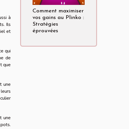
Comment maximiser
ussi à
vos gains au Plinko :
s. Ils
Stratégies
iel et
éprouvées
ce qui
ène de
ôt que
nt une
leurs
culier
nt une
kpots.