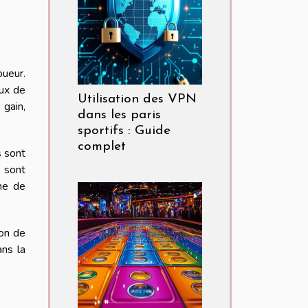
oueur.
eux de
Utilisation des VPN
 gain,
dans les paris
sportifs : Guide
complet
s sont
s sont
ème de
ion de
ans la