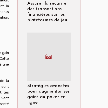
ation.
Assurer la sécurité
nt la
des transactions
ements
financières sur les
ntion.
plateformes de jeu
n gain
 Cette
 à une
 de la
Stratégies avancées
 sont
pour augmenter ses
t, les
gains au poker en
euvent
ligne
imenté