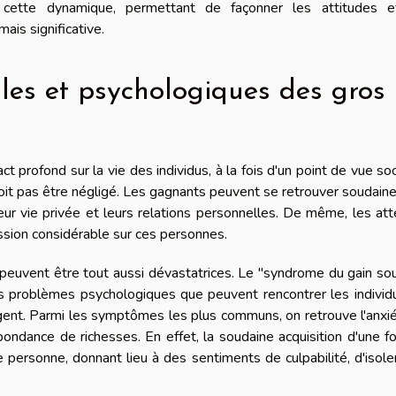
cette dynamique, permettant de façonner les attitudes e
is significative.
les et psychologiques des gros
t profond sur la vie des individus, à la fois d'un point de vue soc
 doit pas être négligé. Les gagnants peuvent se retrouver soudai
leur vie privée et leurs relations personnelles. De même, les at
sion considérable sur ces personnes.
peuvent être tout aussi dévastatrices. Le "syndrome du gain so
es problèmes psychologiques que peuvent rencontrer les individ
t. Parmi les symptômes les plus communs, on retrouve l'anxié
abondance de richesses. En effet, la soudaine acquisition d'une f
e personne, donnant lieu à des sentiments de culpabilité, d'isol