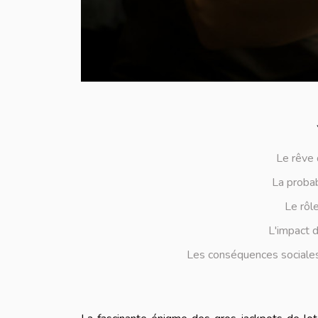
Le rêve 
La probab
Le rôle
L'impact d
Les conséquences sociales 